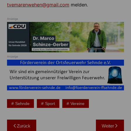
tvemarenwehen@gmail.com
melden.
Anzeige
Anzeige
Sehnde
Sport
Vereine
Beitragsnavigation
Zurück
Weiter