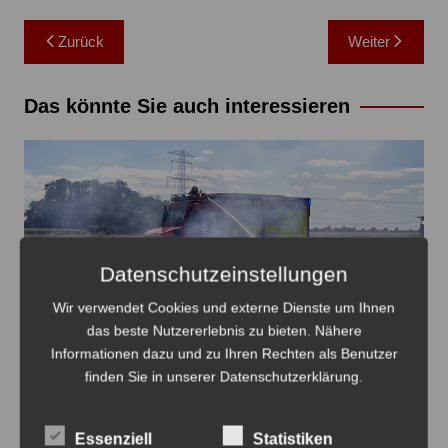
Beitragsnavigation
Zurück
Weiter
Das könnte Sie auch interessieren
Datenschutzeinstellungen
Wir verwendet Cookies und externe Dienste um Ihnen
das beste Nutzererlebnis zu bieten. Nähere
Mit Hilfe eines Schnellangriffs über eine Dachluke des
Informationen dazu und zu Ihren Rechten als Benutzer
Tanklöschfahrzeugs wird eine Ausbreitung des Feuers
finden Sie in unserer Datenschutzerklärung.
verhindert - Foto: FFw Lehrte
Feuerwehr Ahlten löscht Flächenbrand
Essenziell
Statistiken