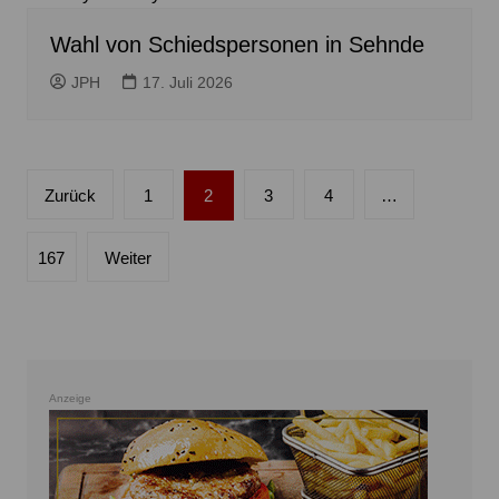
Wahl von Schiedspersonen in Sehnde
JPH
17. Juli 2026
Seitennummerierung
Zurück
1
2
3
4
…
der
Beiträge
167
Weiter
Anzeige