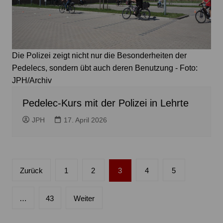
Die Polizei zeigt nicht nur die Besonderheiten der
Pedelecs, sondern übt auch deren Benutzung - Foto:
JPH/Archiv
Pedelec-Kurs mit der Polizei in Lehrte
JPH
17. April 2026
Seitennummerierung
Zurück
1
2
3
4
5
der
Beiträge
…
43
Weiter