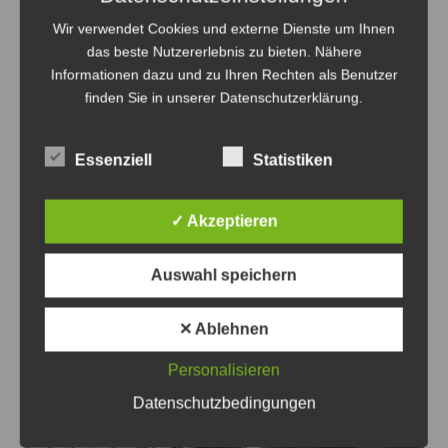
Wir verwendet Cookies und externe Dienste um Ihnen
An drei Orten wird das Angebot für die Senioren
das beste Nutzererlebnis zu bieten. Nähere
gemacht - Plakat: Stadt Lehrte
Informationen dazu und zu Ihren Rechten als Benutzer
finden Sie in unserer Datenschutzerklärung.
Digital gut unterwegs: Hilfe für
Generation 60+ – Digitallotsen von
Essenziell
Statistiken
Lehrte beim Digital-Treff
JPH
25. April 2026
✓ Akzeptieren
Auswahl speichern
✕ Ablehnen
Personalisieren
Datenschutzbedingungen