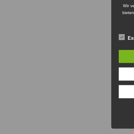
Wir v
bieten
Es