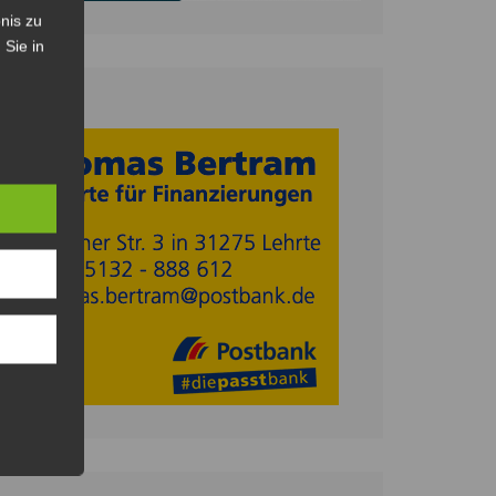
nis zu
 Sie in
Anzeige