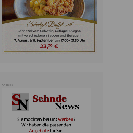
unst
teratur
ennis
heater
ereine
erkehr
orträge
oo
Anzeige