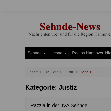
Zum
Inhalt
springen
Sehnde
Lehrte
Region Hannover, Ni
Bilm
Ahlten
Burgdorf
Bolzum
Aligse
Uetze
Start
Blaulicht
Justiz
Seite 16
Dolgen
Arpke
Stadt Hannover
Kategorie:
Justiz
Evern
Hämelerwald
LEADER und Bördereg
Gretenberg
Immensen
Land Niedersachsen
Haimar
Kolshorn
Razzia in der JVA Sehnde