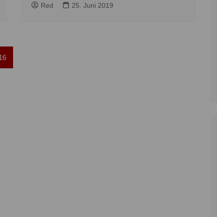
Zoll
Reitsport
K
Red
25. Juni 2019
Stadtrat
Schießen
Li
Überregionale Politik
Tennis/Tischt
T
Verwaltung
Wassersport
V
16
Wahlen
V
V
Z