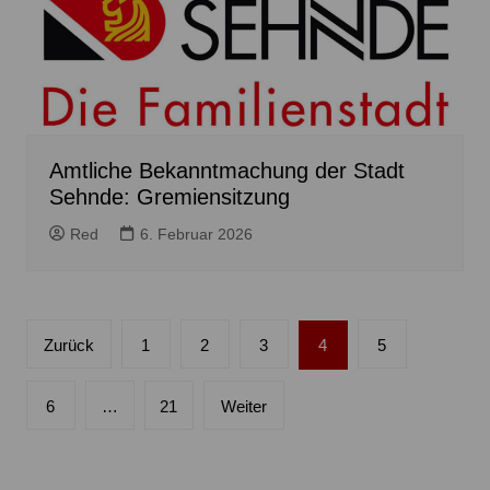
Amtliche Bekanntmachung der Stadt
Sehnde: Gremiensitzung
Red
6. Februar 2026
Seitennummerierung
Zurück
1
2
3
4
5
der
Beiträge
6
…
21
Weiter