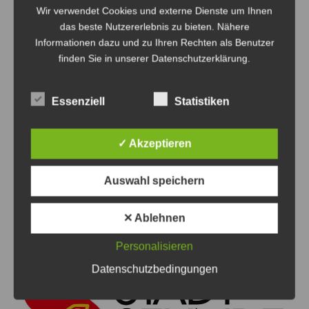
Wir verwendet Cookies und externe Dienste um Ihnen
das beste Nutzererlebnis zu bieten. Nähere
Informationen dazu und zu Ihren Rechten als Benutzer
finden Sie in unserer Datenschutzerklärung.
Essenziell
Statistiken
✓ Akzeptieren
Auswahl speichern
Amtliche Bekanntmachung der Stadt
Sehnde: Gremiensitzungen
✕ Ablehnen
Red
13. Februar 2026
Personalisieren
Datenschutzbedingungen